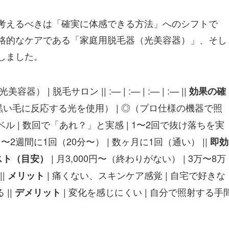
考えるべきは「確実に体感できる方法」へのシフトで
格的なケアである「家庭用脱毛器（光美容器）」、そし
しました。
 | 脱毛サロン || :— | :— | :— | :— ||
効果の確
（黒い毛に反応する光を使用） | ◎（プロ仕様の機器で照
ベル | 数回で「あれ？」と実感 | 1〜2回で抜け落ちを実
 1〜2週間に1回（20分〜） | 数ヶ月に1回（通い） ||
即効
| 月3,000円〜（終わりがない） | 3万〜8万
スト（目安）
||
| 痛くない、スキンケア感覚 | 自宅で好きな
メリット
||
| 変化を感じにくい | 自分で照射する手
デメリット