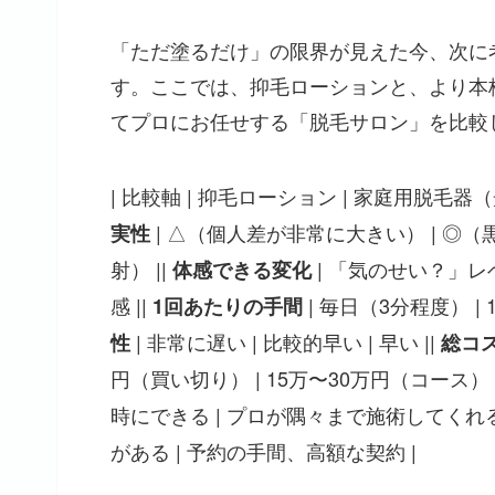
「ただ塗るだけ」の限界が見えた今、次に
す。ここでは、抑毛ローションと、より本
てプロにお任せする「脱毛サロン」を比較
| 比較軸 | 抑毛ローション | 家庭用脱毛器（光美容器）
| △（個人差が非常に大きい） | ◎
実性
射） ||
| 「気のせい？」レ
体感できる変化
感 ||
| 毎日（3分程度） |
1回あたりの手間
| 非常に遅い | 比較的早い | 早い ||
性
総コ
円（買い切り） | 15万〜30万円（コース） 
時にできる | プロが隅々まで施術してくれる 
がある | 予約の手間、高額な契約 |