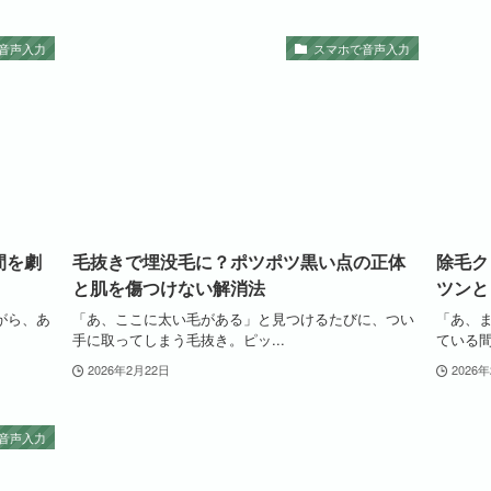
音声入力
スマホで音声入力
間を劇
毛抜きで埋没毛に？ポツポツ黒い点の正体
除毛ク
と肌を傷つけない解消法
ツンと
がら、あ
「あ、ここに太い毛がある」と見つけるたびに、つい
「あ、
手に取ってしまう毛抜き。ピッ...
ている間
2026年2月22日
2026
音声入力