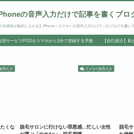
iPhoneの音声入力だけで記事を書くブロ
の生産性が激的に上がる】iPhone（スマホ）の音声入力だけでこのブログを書い
信サービスFODをスマホから3分で登録する手順
【自己紹介】私
音声入力
スマホで音声入力
れたくな
脱毛サロンに行けない罪悪感…忙しい女性
脱毛サ
が選ぶ「やめない」脱毛習慣
た後悔