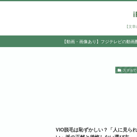
【文章
【動画・画像あり】フジテレビの動画配
スマホで
VIO脱毛は恥ずかしい？「人に見ら
い」派の正解と後悔しない選び方