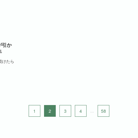
が引か
手
続けたら
1
2
3
4
...
58