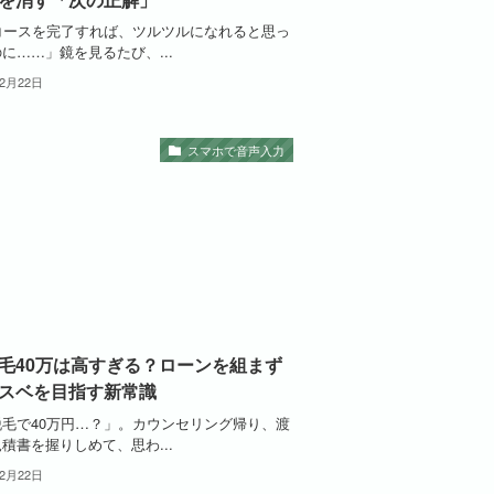
回コースを完了すれば、ツルツルになれると思っ
に……」鏡を見るたび、...
年2月22日
スマホで音声入力
毛40万は高すぎる？ローンを組まず
スベを目指す新常識
脱毛で40万円…？」。カウンセリング帰り、渡
積書を握りしめて、思わ...
年2月22日