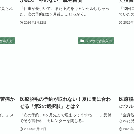
に見られ
「仕事が長引いて、また予約をキャンセルしちゃっ
「12
た。次の予約は2ヶ月後……せっかく...
ていたの
2026年2月22日
2026
音声入力
スマホで音声入力
の苦痛か
医療脱毛の予約が取れない！夏に間に合わ
医療脱
せる「第2の選択肢」とは？
にツル
イ。」ス
「次の予約、2ヶ月先まで埋まってますね……」受付
「全身
でそう言われ、カレンダーを閉じる...
された見
2026年2月22日
2026