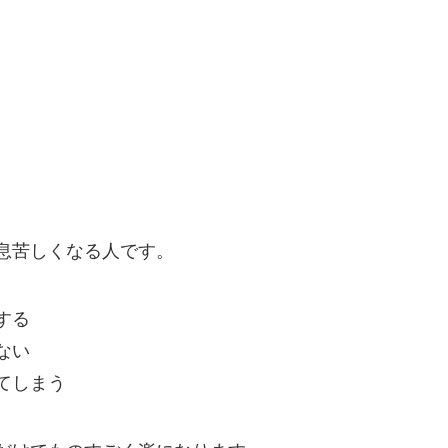
。
息苦しくなる人です。
する
ない
てしまう